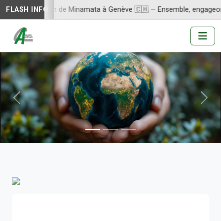
la Convention de Minamata à Genève 🇨🇭 — Ensemble, engageons-nou
FLASH INFO
Précédent
Suiv